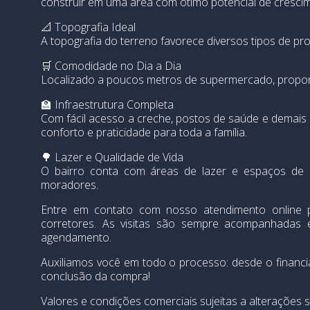
construir em uma área com ótimo potencial de cresci
📐 Topografia Ideal
A topografia do terreno favorece diversos tipos de pr
🛒 Comodidade no Dia a Dia
Localizado a poucos metros de supermercado, proporci
🏫 Infraestrutura Completa
Com fácil acesso a creche, postos de saúde e demais 
conforto e praticidade para toda a família.
🌳 Lazer e Qualidade de Vida
O bairro conta com áreas de lazer e espaços de c
moradores.
Entre em contato com nosso atendimento online
corretores. As visitas são sempre acompanhadas
agendamento.
Auxiliamos você em todo o processo: desde o financ
conclusão da compra!
Valores e condições comerciais sujeitas a alterações s