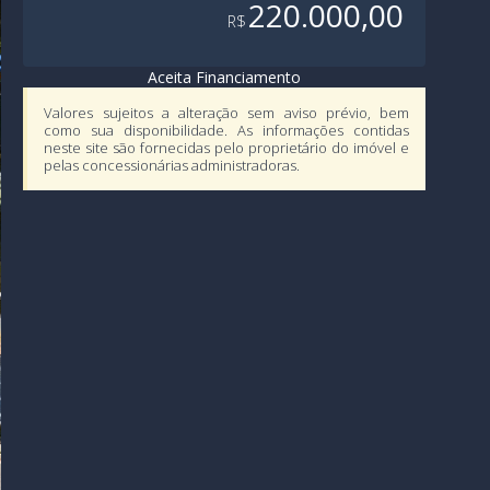
220.000,00
R$
Aceita Financiamento
Valores sujeitos a alteração sem aviso prévio, bem
como sua disponibilidade. As informações contidas
neste site são fornecidas pelo proprietário do imóvel e
pelas concessionárias administradoras.