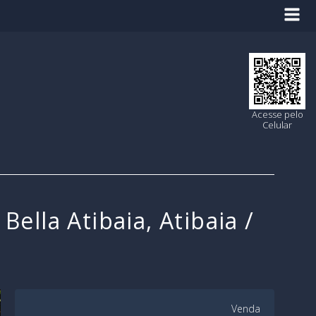
Acesse pelo
Celular
lla Atibaia, Atibaia /
Venda