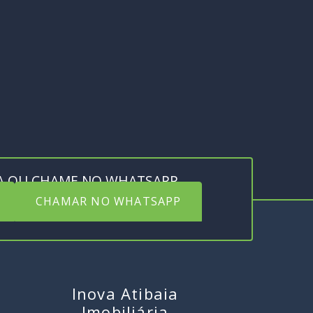
A OU CHAME NO WHATSAPP
CHAMAR NO WHATSAPP
Inova Atibaia
Imobiliária