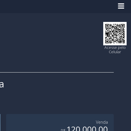
Acesse pelo
Celular
a
Venda
120.000,00
R$