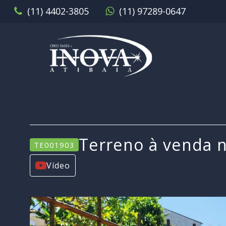
(11) 4402-3805
(11) 97289-0647
Terreno à venda n
TE001903
Vídeo