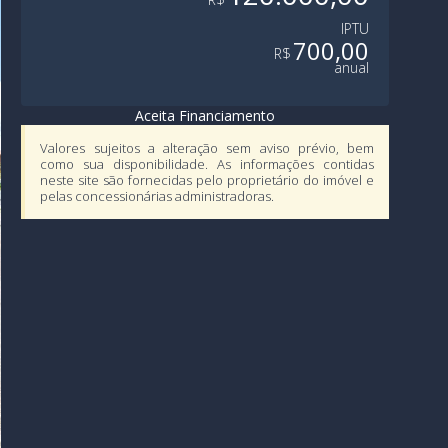
IPTU
700,00
R$
anual
Aceita Financiamento
Valores sujeitos a alteração sem aviso prévio, bem
como sua disponibilidade. As informações contidas
neste site são fornecidas pelo proprietário do imóvel e
pelas concessionárias administradoras.