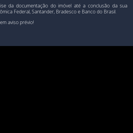
alise da documentação do imóvel até a conclusão da sua
mica Federal, Santander, Bradesco e Banco do Brasil.
em aviso prévio!